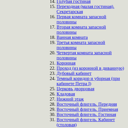
Голубая гостиная
Переходная (малая гостиная).
Секретарская
Первая комната запасной
половины
Вторая комната запасной
половины
Ванная комната
Третья комната запасной
половины
Четвертая комната запасной
половины
Коронная
Проход (из коронной в диванную)
Дубовый кабинет
Темный коридор и уборная (при
кабинете Петра I)
Церковь дворцовая
Кладовая
Нижний этаж
Восточный флигель. Передняя
Восточный флигель. Приемная
Восточный флигель. Гостиная
Восточный флигель. Кабинет
(столовая)