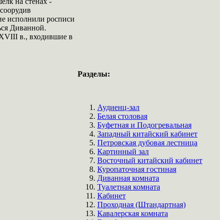
елк на стенах -
 соорудив
ие исполнили росписи
ься Диванной.
VIII в., входившие в
Разделы:
Аудиенц-зал
Белая столовая
Буфетная и Подогревальная
Западный китайский кабинет
Петровская дубовая лестница
Картинный зал
Восточный китайский кабинет
Куропаточная гостиная
Диванная комната
Туалетная комната
Кабинет
Проходная (Штандартная)
Кавалерская комната