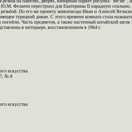
резьба на панелях, дверях, наборный паркет рисунка "зигзаг", ш
г. Ю.М. Фельтен перестроил для Екатерины II парадную спальню,
 резьбой. По его же проекту живописцы Иван и Алексей Вельск
помещен турецкий диван. С этого времени комната стала называт
погибли. Часть предметов, а также настенный китайский шелк X
ставлены в интерьере, восстановленном в 1964 г.
ого искусства
7, № 8
ого искусства