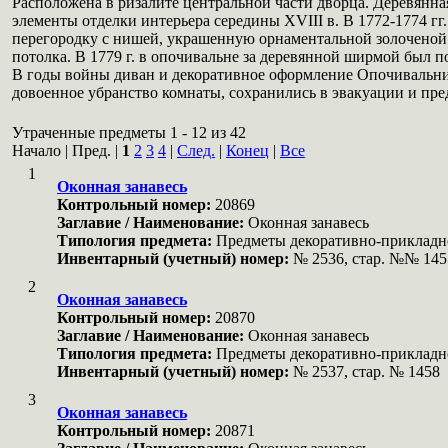
Расположена в ризалите центральной части дворца. Деревянная 
элементы отделки интерьера середины XVIII в. В 1772-1774 г
перегородку с нишей, украшенную орнаментальной золоченой
потолка. В 1779 г. в опочивальне за деревянной ширмой был 
В годы войны диван и декоративное оформление Опочивальни 
довоенное убранство комнаты, сохранились в эвакуации и пред
Утраченные предметы 1 - 12 из 42
Начало | Пред. |
1
2
3
4
|
След.
|
Конец
|
Все
1
Оконная занавесь
Контрольный номер:
20869
Заглавие / Наименование:
Оконная занавесь
Типология предмета:
Предметы декоративно-прикладн
Инвентарный (учетный) номер:
№ 2536, стар. №№ 145
2
Оконная занавесь
Контрольный номер:
20870
Заглавие / Наименование:
Оконная занавесь
Типология предмета:
Предметы декоративно-прикладн
Инвентарный (учетный) номер:
№ 2537, стар. № 1458
3
Оконная занавесь
Контрольный номер:
20871