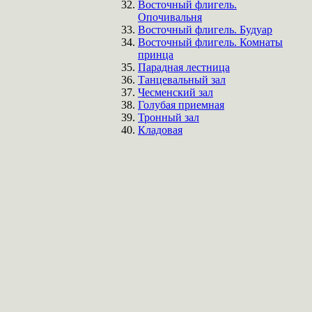
Восточный флигель.
Опочивальня
Восточный флигель. Будуар
Восточный флигель. Комнаты
принца
Парадная лестница
Танцевальный зал
Чесменский зал
Голубая приемная
Тронный зал
Кладовая