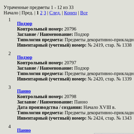
Утраченные предметы 1 - 12 из 33
Начало | Пред. |
1
2
3
|
След.
|
Конец
|
Все
1
Подзор
Контрольный номер:
20796
Заглавие / Наименование:
Подзор
Типология предмета:
Предметы декоративно-прикладн
Инвентарный (учетный) номер:
№ 2419, стар. № 1338
2
Подзор
Контрольный номер:
20797
Заглавие / Наименование:
Подзор
Типология предмета:
Предметы декоративно-прикладн
Инвентарный (учетный) номер:
№ 2420, стар. № 1339
3
Панно
Контрольный номер:
20798
Заглавие / Наименование:
Панно
Дата производства / создания:
Начало XVIII в.
Типология предмета:
Предметы декоративно-прикладн
Инвентарный (учетный) номер:
№ 2424, стар. № 1343
4
Панно