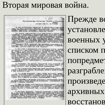
Вторая мировая война.
Прежде вс
установл
военных 
списком 
попредме
разграбл
произведе
архивных
восстано