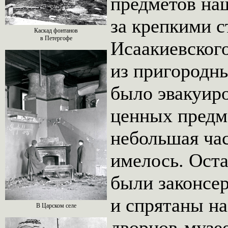
предметов на
за крепкими 
Каскад фонтанов
в Петергофе
Исаакиевского
из пригородн
было эвакуир
ценных предм
небольшая час
имелось. Ост
были законсе
и спрятаны на
В Царском селе
дворцов-музе