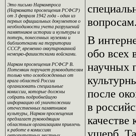
Это письмо Наркомпроса
специаль
(Наркомата просвещения РСФСР)
от 3 февраля 1942 года - один из
вопросам
первых официальных документов о
необходимости учета разрушений
памятников истории и культуры и
В интерн
потерь, понесенных музеями и
библиотеками на территории
СССР, временно оккупированной
обо всех 
немецко-фашистскими войсками.
научных 
Нарком просвещения РСФСР В.
Потемкин поручает руководителям
только что освобожденных от
культурн
врага областей России
организовать специальные
после ок
комиссии, которые должны
собрать подробнейшую
информацию об уничтожении
в российс
отечественных памятников
культуры, Нарком просвещения
качестве
предлагает руководящим
областным организациям привлечь
к работе в комиссиях
ущерб. Т
авторитетных местных