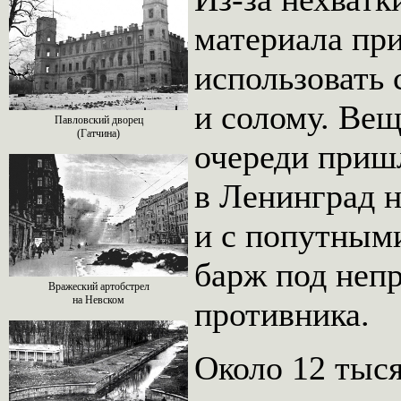
материала пр
использовать 
и солому. Ве
Павловский дворец
(Гатчина)
очереди приш
в Ленинград 
и с попутным
барж под неп
Вражеский артобстрел
на Невском
противника.
Около 12 тыс