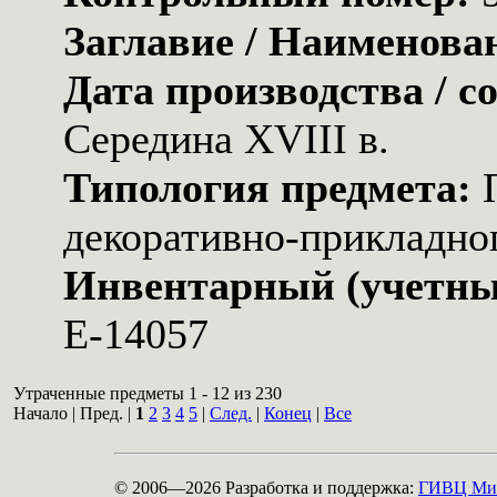
Заглавие / Наименова
Дата производства / с
Середина XVIII в.
Типология предмета:
декоративно-прикладног
Инвентарный (учетны
Е-14057
Утраченные предметы 1 - 12 из 230
Начало | Пред. |
1
2
3
4
5
|
След.
|
Конец
|
Все
© 2006—2026
Разработка и поддержка:
ГИВЦ Мин