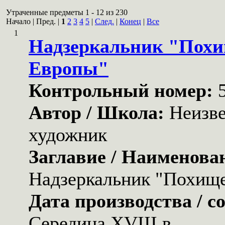
Утраченные предметы 1 - 12 из 230
Начало | Пред. |
1
2
3
4
5
|
След.
|
Конец
|
Все
1
Надзеркальник "Пох
Европы"
Контрольный номер:
Автор / Школа:
Неизв
художник
Заглавие / Наименова
Надзеркальник "Похищ
Дата производства / с
Середина XVIII в.