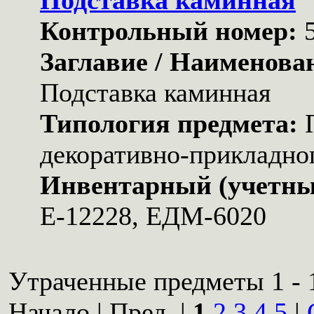
Подставка каминная
Контрольный номер:
Заглавие / Наименова
Подставка каминная
Типология предмета:
декоративно-прикладног
Инвентарный (учетны
Е-12228, ЕДМ-6020
Утраченные предметы 1 - 1
Начало | Пред. |
1
2
3
4
5
|