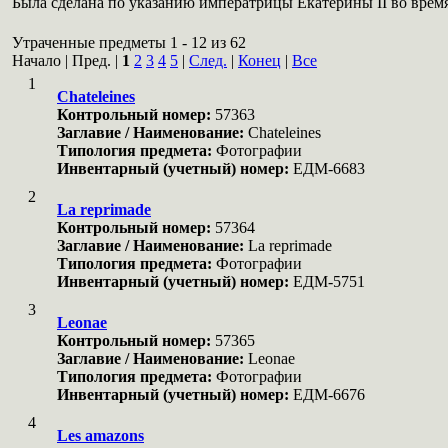
Была сделана по указанию императрицы Екатерины II во время 
Утраченные предметы 1 - 12 из 62
Начало | Пред. |
1
2
3
4
5
|
След.
|
Конец
|
Все
1
Chateleines
Контрольный номер:
57363
Заглавие / Наименование:
Chateleines
Типология предмета:
Фотографии
Инвентарный (учетный) номер:
ЕДМ-6683
2
La reprimade
Контрольный номер:
57364
Заглавие / Наименование:
La reprimade
Типология предмета:
Фотографии
Инвентарный (учетный) номер:
ЕДМ-5751
3
Leonae
Контрольный номер:
57365
Заглавие / Наименование:
Leonae
Типология предмета:
Фотографии
Инвентарный (учетный) номер:
ЕДМ-6676
4
Les amazons