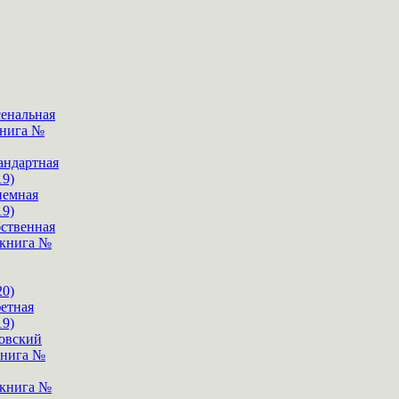
сенальная
книга №
андартная
19)
иемная
19)
бственная
 книга №
20)
фетная
19)
бовский
книга №
 книга №