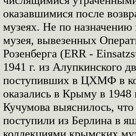
числящимися утраченными
оказавшимися после возвр
музеях. Не по назначению 
музея, вывезенных Опера
Розенберга (ERR - Einsatzst
1941 г. из Алупкинского д
поступивших в ЦХМФ в кон
оказались в Крыму в 1948 
Кучумова выяснилось, что
поступили из Берлина в я
коллекциями крымских муз