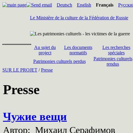
Deutsch
English
Français
Русски
Le Ministère de la culture de la Fédération de Russie
Au sujet du
Les documents
Les recherches
project
normatifs
spéciales
Patrimonies culturels
Patrimonies culturels perdus
rendus
SUR LE PROJET
/
Presse
Presse
Чужие вещи
Автор: Михаил Серафимов