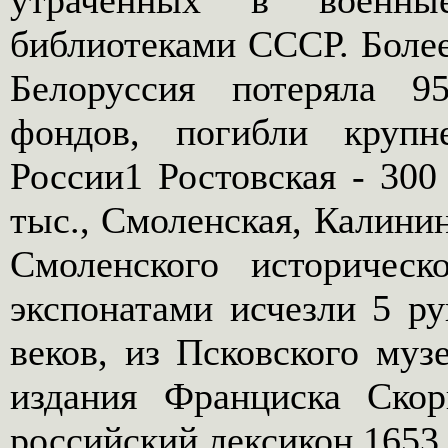
утраченных в военны
библиотеками СССР. Более
Белоруссия потеряла 
фондов, погибли крупн
России1 Ростовская - 300
тыс., Смоленская, Калини
Смоленского историчес
экспонатами исчезли 5 р
веков, из Псковского муз
издания Франциска Скор
российский лексикон 1653 г