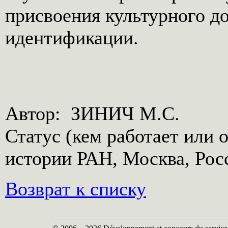
присвоения культурного до
идентификации.
Реклама
Google
Автор: ЗИНИЧ М.С.
Карты Таро́ — система символов, колода из 78 карт. Из множества теорий о
происхождении карт Таро ни одна не дает точного ответа, где и когда они
появились впервые.
Таро
Статус (кем работает или 
Аюрведический эликсир молодости проверенный веками!
Чаванпраш— это один из наиболее известных древних целебных препаратов,
благотворное действие которого подтверждено многотысячелетней историей.
истории РАН, Москва, Рос
Чаванпраш рекомендован в качестве средства для профилактики и комплексного
лечения. Чаванпраш стимулирует иммунную систему организма.
Чаванпраш
Возврат к списку