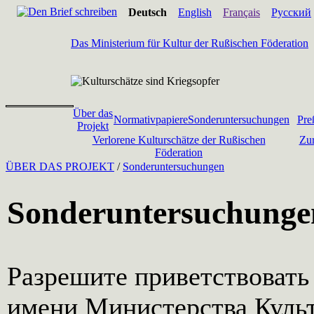
Deutsch
English
Français
Русский
Das Ministerium für Kultur der Rußischen Föderation
Über das
Normativpapiere
Sonderuntersuchungen
Pre
Projekt
Verlorene Kulturschätze der Rußischen
Zur
Föderation
ÜBER DAS PROJEKT
/
Sonderuntersuchungen
Sonderuntersuchunge
Разрешите приветствовать 
имени Министерства Куль