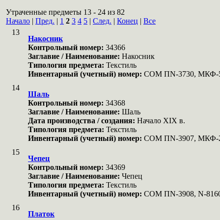
Утраченные предметы 13 - 24 из 82
Начало
|
Пред.
|
1
2
3
4
5
|
След.
|
Конец
|
Все
13
Накосник
Контрольный номер:
34366
Заглавие / Наименование:
Накосник
Типология предмета:
Текстиль
Инвентарный (учетный) номер:
COM ПN-3730, МКФ-
14
Шаль
Контрольный номер:
34368
Заглавие / Наименование:
Шаль
Дата производства / создания:
Начало XIX в.
Типология предмета:
Текстиль
Инвентарный (учетный) номер:
COM ПN-3907, МКФ-
15
Чепец
Контрольный номер:
34369
Заглавие / Наименование:
Чепец
Типология предмета:
Текстиль
Инвентарный (учетный) номер:
COM ПN-3908, N-816
16
Платок