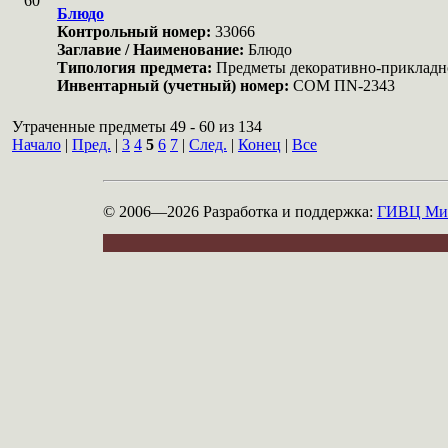
60
Блюдо
Контрольный номер:
33066
Заглавие / Наименование:
Блюдо
Типология предмета:
Предметы декоративно-прикладн
Инвентарный (учетный) номер:
COM ПN-2343
Утраченные предметы 49 - 60 из 134
Начало
|
Пред.
|
3
4
5
6
7
|
След.
|
Конец
|
Все
© 2006—2026
Разработка и поддержка:
ГИВЦ Мин