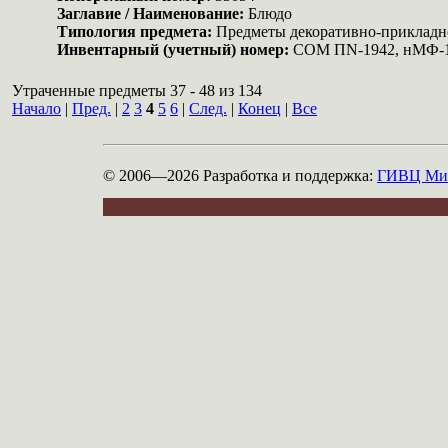
Заглавие / Наименование:
Блюдо
Типология предмета:
Предметы декоративно-прикладн
Инвентарный (учетный) номер:
COM ПN-1942, нМФ-
Утраченные предметы 37 - 48 из 134
Начало
|
Пред.
|
2
3
4
5
6
|
След.
|
Конец
|
Все
© 2006—2026
Разработка и поддержка:
ГИВЦ Мин