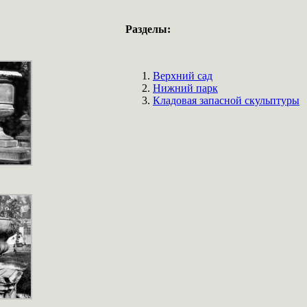
Разделы:
Верхний сад
Нижний парк
Кладовая запасной скульптуры