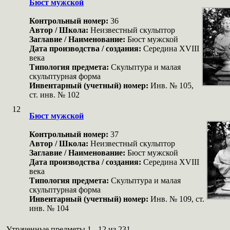
Бюст мужской
Контрольный номер:
36
Автор / Школа:
Неизвестный скульптор
Заглавие / Наименование:
Бюст мужской
Дата производства / создания:
Середина XVIII
века
Типология предмета:
Скульптура и малая
скульптурная форма
Инвентарный (учетный) номер:
Инв. № 105,
ст. инв. № 102
12
Бюст мужской
Контрольный номер:
37
Автор / Школа:
Неизвестный скульптор
Заглавие / Наименование:
Бюст мужской
Дата производства / создания:
Середина XVIII
века
Типология предмета:
Скульптура и малая
скульптурная форма
Инвентарный (учетный) номер:
Инв. № 109, ст.
инв. № 104
Утраченные предметы 1 - 12 из 231