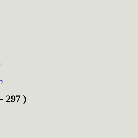
и
гу
 297 )