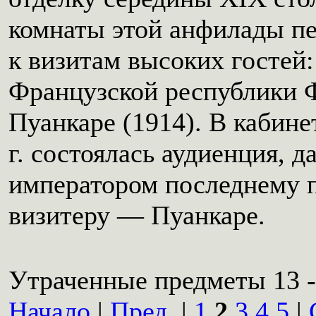
комнаты этой анфилады п
к визитам высоких гостей:
Французской республики Ф
Пуанкаре (1914). В кабине
г. состоялась аудиенция, 
императором последнему 
визитеру — Пуанкаре.
Утраченные предметы 13 -
Начало
|
Пред.
|
1
2
3
4
5
|