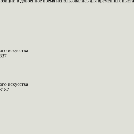
озиции в довоенное время использовались для временных выста
ого искусства
 837
ого искусства
 3187