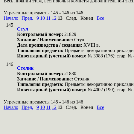
Весь нижний этаж, вестибюль и комнаты дополнительной эксп
Утраченные предметы 145 - 146 из 146
Начало
|
Пред.
|
9
10
11
12
13
| След. | Конец
|
Все
145
Стул
Контрольный номер:
21829
Заглавие / Наименование:
Стул
Дата производства / создания:
XVIII в.
Типология предмета:
Предметы декоративно-прикладн
Инвентарный (учетный) номер:
№ 3988 (176); стар. №
146
Столик
Контрольный номер:
21830
Заглавие / Наименование:
Столик
Типология предмета:
Предметы декоративно-прикладн
Инвентарный (учетный) номер:
№ 4002 (190); стар. №
Утраченные предметы 145 - 146 из 146
Начало
|
Пред.
|
9
10
11
12
13
| След. | Конец
|
Все