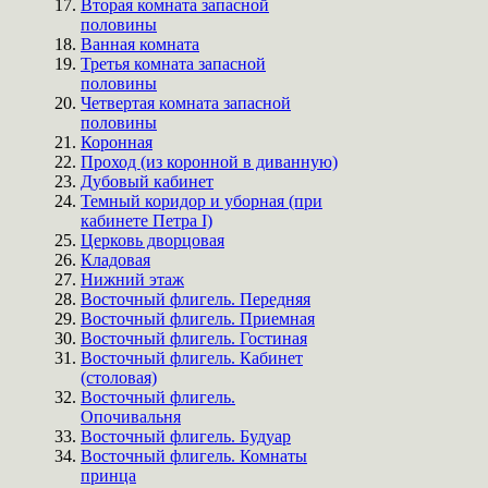
Вторая комната запасной
половины
Ванная комната
Третья комната запасной
половины
Четвертая комната запасной
половины
Коронная
Проход (из коронной в диванную)
Дубовый кабинет
Темный коридор и уборная (при
кабинете Петра I)
Церковь дворцовая
Кладовая
Нижний этаж
Восточный флигель. Передняя
Восточный флигель. Приемная
Восточный флигель. Гостиная
Восточный флигель. Кабинет
(столовая)
Восточный флигель.
Опочивальня
Восточный флигель. Будуар
Восточный флигель. Комнаты
принца