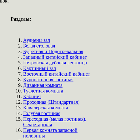
вок.
Разделы:
Аудиенц-зал
Белая столовая
Буфетная и Подогревальная
Западный китайский кабинет
Петровская дубовая лестница
Картинный зал
Восточный китайский кабинет
Куропаточная гостиная
Диванная комната
Туалетная комната
Кабинет
Проходная (Штандартная)
Кавалерская комната
Голубая гостиная
Переходная (малая гостиная).
Секретарская
Первая комната запасной
половины