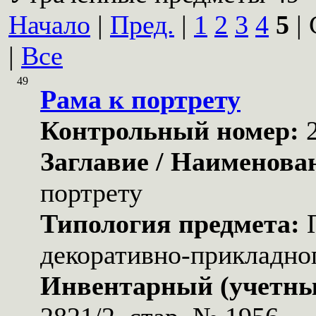
Начало
|
Пред.
|
1
2
3
4
5
| 
|
Все
49
Рама к портрету
Контрольный номер:
Заглавие / Наименова
портрету
Типология предмета:
декоративно-прикладног
Инвентарный (учетны