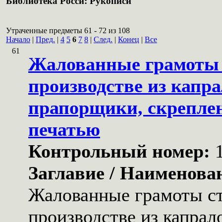
Библиотека Росси: Рукописи
Утраченные предметы 61 - 72 из 108
Начало
|
Пред.
|
4
5
6
7
8
|
След.
|
Конец
|
Все
61
Жалованные грамоты с
производстве из капра
прапорщики, скреплен
печатью
Контрольный номер:
Заглавие / Наименова
Жалованные грамоты ст
производстве из капрал