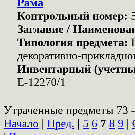
Рама
Контрольный номер:
Заглавие / Наименова
Типология предмета:
декоративно-прикладног
Инвентарный (учетны
Е-12270/1
Утраченные предметы 73 -
Начало
|
Пред.
|
5
6
7
8
9
|